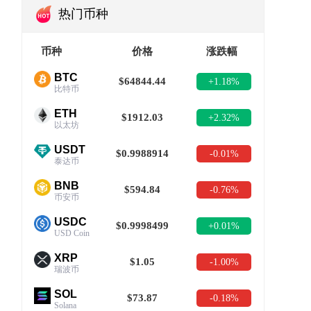
热门币种
币种
价格
涨跌幅
BTC
$64844.44
+1.18%
比特币
ETH
$1912.03
+2.32%
以太坊
USDT
$0.9988914
-0.01%
泰达币
BNB
$594.84
-0.76%
币安币
USDC
$0.9998499
+0.01%
USD Coin
XRP
$1.05
-1.00%
瑞波币
SOL
$73.87
-0.18%
Solana