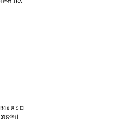
前持有 TRX
8 月 5 日
% 的费率计