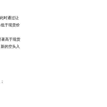
，此时通过让
格低于现货价
格显著高于现货
引新的空头入
益；