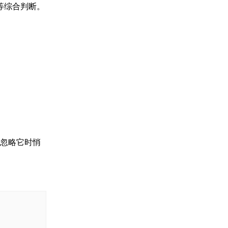
等综合判断。
你忽略它时悄