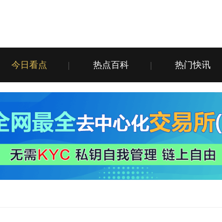
今日看点
|
热点百科
|
热门快讯