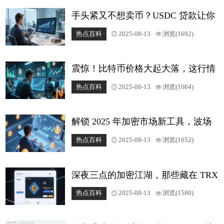
手头紧又不想卖币？USDC 贷款让你
的数字资产活起来，轻松解决资金难
热点百科
2025-08-13
浏览(1692)
题
震惊！比特币价格大起大落，这行情
你看懂了吗？
热点百科
2025-08-13
浏览(1664)
解锁 2025 年加密市场新工具，波场
币热力图如何帮你看穿资金流向？
热点百科
2025-08-13
浏览(1652)
深夜三点的加密江湖，那些藏在 TRX
群里的财富密码与热血故事
热点百科
2025-08-13
浏览(1580)