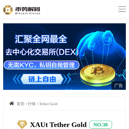
广告
首页
>
行情
>
Tether Gold
XAUt Tether Gold
NO.30