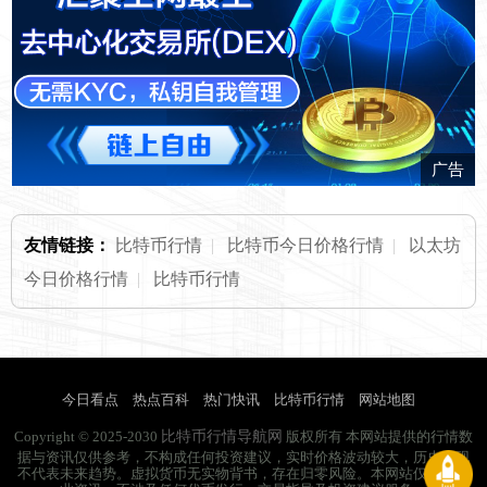
广告
友情链接：
比特币行情
|
比特币今日价格行情
|
以太坊
今日价格行情
|
比特币行情
今日看点
热点百科
热门快讯
比特币行情
网站地图
比特币行情导航网
Copyright © 2025-2030
版权所有 本网站提供的行情数
据与资讯仅供参考，不构成任何投资建议，实时价格波动较大，历史表现
不代表未来趋势。虚拟货币无实物背书，存在归零风险。本网站仅提供行