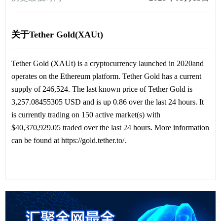
关于Tether Gold(XAUt)
Tether Gold (XAUt) is a cryptocurrency launched in 2020and
operates on the Ethereum platform. Tether Gold has a current
supply of 246,524. The last known price of Tether Gold is
3,257.08455305 USD and is up 0.86 over the last 24 hours. It
is currently trading on 150 active market(s) with
$40,370,929.05 traded over the last 24 hours. More information
can be found at https://gold.tether.to/.