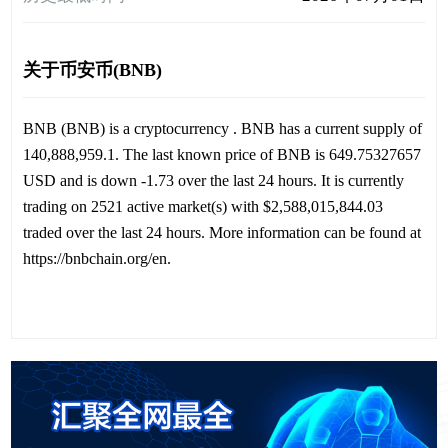
关于币安币(BNB)
BNB (BNB) is a cryptocurrency . BNB has a current supply of
140,888,959.1. The last known price of BNB is 649.75327657
USD and is down -1.73 over the last 24 hours. It is currently
trading on 2521 active market(s) with $2,588,015,844.03
traded over the last 24 hours. More information can be found at
https://bnbchain.org/en.