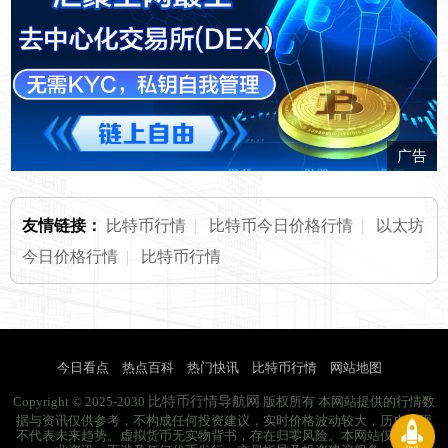
广告
友情链接：
比特币行情
|
比特币今日价格行情
|
以太坊
今日价格行情
|
比特币行情
今日看点
热点百科
热门快讯
比特币行情
网站地图
比特币行情导航网
Copyright © 2025-2030
版权所有 本网站提供的行情数
据与资讯仅供参考，不构成任何投资建议，实时价格波动较大，历史表现
不代表未来趋势。虚拟货币无实物背书，存在归零风险。本网站仅提供行