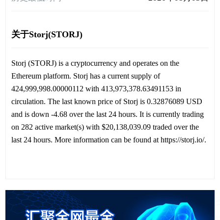
关于Storj(STORJ)
Storj (STORJ) is a cryptocurrency and operates on the
Ethereum platform. Storj has a current supply of
424,999,998.00000112 with 413,973,378.63491153 in
circulation. The last known price of Storj is 0.32876089 USD
and is down -4.68 over the last 24 hours. It is currently trading
on 282 active market(s) with $20,138,039.09 traded over the
last 24 hours. More information can be found at https://storj.io/.