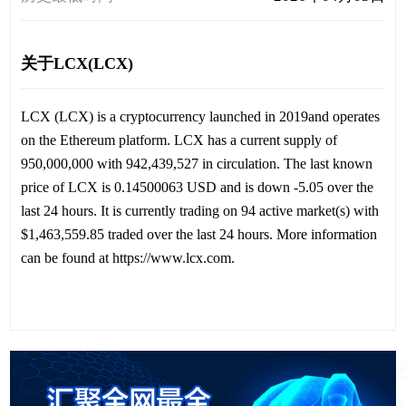
关于LCX(LCX)
LCX (LCX) is a cryptocurrency launched in 2019and operates
on the Ethereum platform. LCX has a current supply of
950,000,000 with 942,439,527 in circulation. The last known
price of LCX is 0.14500063 USD and is down -5.05 over the
last 24 hours. It is currently trading on 94 active market(s) with
$1,463,559.85 traded over the last 24 hours. More information
can be found at https://www.lcx.com.