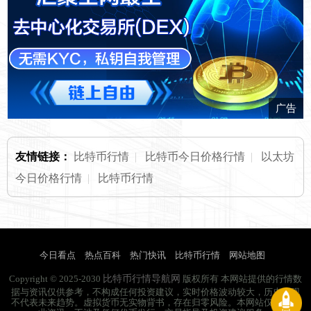
广告
友情链接：
比特币行情
|
比特币今日价格行情
|
以太坊
今日价格行情
|
比特币行情
今日看点
热点百科
热门快讯
比特币行情
网站地图
比特币行情导航网
Copyright © 2025-2030
版权所有 本网站提供的行情数
据与资讯仅供参考，不构成任何投资建议，实时价格波动较大，历史表现
不代表未来趋势。虚拟货币无实物背书，存在归零风险。本网站仅提供行