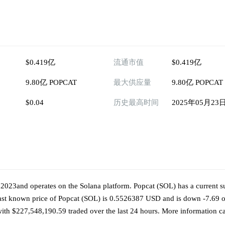
$0.419亿
流通市值
$0.419亿
9.80亿 POPCAT
最大供应量
9.80亿 POPCAT
$0.04
历史最高时间
2025年05月23
2023and operates on the Solana platform. Popcat (SOL) has a current s
ast known price of Popcat (SOL) is 0.5526387 USD and is down -7.69 ov
) with $227,548,190.59 traded over the last 24 hours. More information c